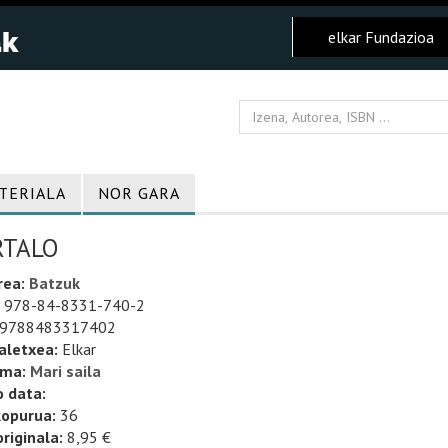
elkar Fundazioa
TERIALA
NOR GARA
RTALO
rea:
Batzuk
978-84-8331-740-2
9788483317402
aletxea:
Elkar
uma:
Mari saila
o data:
kopurua:
36
riginala:
8,95 €