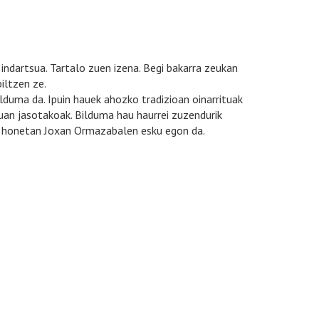
indartsua. Tartalo zuen izena. Begi bakarra zeukan
iltzen ze.
bilduma da. Ipuin hauek ahozko tradizioan oinarrituak
uan jasotakoak. Bilduma hau haurrei zuzendurik
in honetan Joxan Ormazabalen esku egon da.