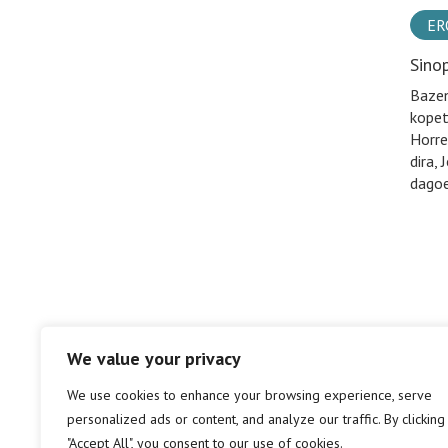
ER
Sino
Bazen
kopet
Horre
dira,
dagoe
We value your privacy
We use cookies to enhance your browsing experience, serve
personalized ads or content, and analyze our traffic. By clicking
"Accept All", you consent to our use of cookies.