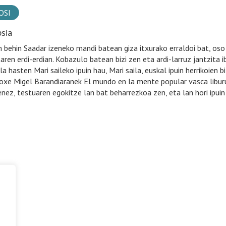
OSI
psia
 behin Saadar izeneko mandi batean giza itxurako erraldoi bat, oso 
aren erdi-erdian. Kobazulo batean bizi zen eta ardi-larruz jantzita ib
la hasten Mari saileko ipuin hau, Mari saila, euskal ipuin herrikoien 
 Joxe Migel Barandiaranek El mundo en la mente popular vasca libur
nez, testuaren egokitze lan bat beharrezkoa zen, eta lan hori ipu