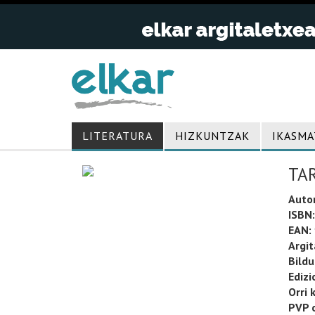
LITERATURA
HIZKUNTZAK
IKASMA
TA
Auto
ISBN:
EAN:
Argit
Bild
Edizi
Orri 
PVP o