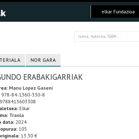
elkar Fundazioa
TERIALA
NOR GARA
GUNDO ERABAKIGARRIAK
rea:
Manu Lopez Gaseni
978-84-1360-330-8
9788413603308
aletxea:
Elkar
uma:
Traola
o data:
2024
kopurua:
105
riginala:
13,30 €