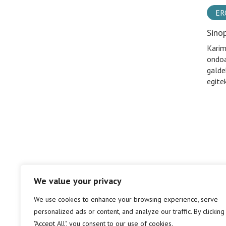
ER
Sino
Karim
ondoa
galde
egite
We value your privacy
We use cookies to enhance your browsing experience, serve
personalized ads or content, and analyze our traffic. By clicking
"Accept All", you consent to our use of cookies.