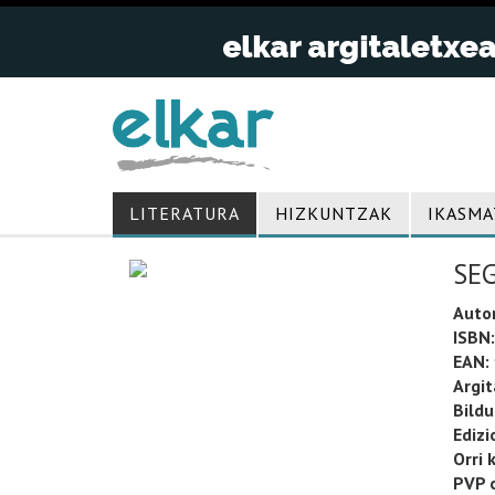
LITERATURA
HIZKUNTZAK
IKASMA
SE
Auto
ISBN:
EAN:
Argit
Bild
Edizi
Orri 
PVP o