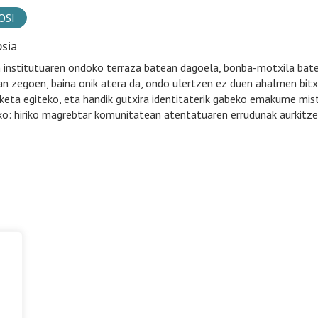
OSI
psia
 institutuaren ondoko terraza batean dagoela, bonba-motxila bate
n zegoen, baina onik atera da, ondo ulertzen ez duen ahalmen bitxi
keta egiteko, eta handik gutxira identitaterik gabeko emakume mist
ko: hiriko magrebtar komunitatean atentatuaren errudunak aurkitze