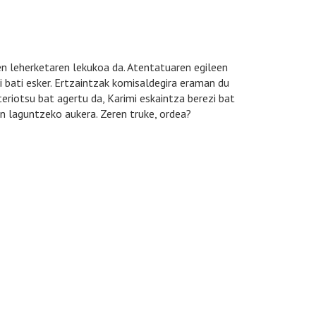
n leherketaren lekukoa da. Atentatuaren egileen
 bati esker. Ertzaintzak komisaldegira eraman du
eriotsu bat agertu da, Karimi eskaintza berezi bat
n laguntzeko aukera. Zeren truke, ordea?