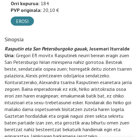
Orri kopurua:
184
PVP originala:
20,10 €
EROSI
Sinopsia
Rasputin eta San Petersburgoko gauak,
Josemari Iturralde
Uria:
Gregori Efi movitx Rasputinek neurri berean eragin zuen
San Petersburgo hirian mirespena nahiz gorrotoa. Besteak
beste, sendatzaile ospea zuen; horregatik deitu zioten tsarren
palaziora, Alexis printzearen odoljarioa sendatzeko.
Konturatzerako, Alexandra tsarina Rasputinen esanetara jarria
zegoen. Baina enperadoreak ez ezik, hiriko aristokrazia osoa
erori zen haren eraginpean; emakumeak batik bat, ez ohiko
intuizioari eta sexu-trebetasunei esker. Kondairak dio hiriko goi
mailako dama ospetsuenek bisitatzen zutela haren logela.
Gaztetan hordialdiak eta orgiak nagusi ziren sekta sekretu
baten partaide izan zen, eta geroztik arau bihurtu omen zuen
beretzat nahiz besteentzat bekaturik handienak egin eta
eginaraztea, Jainkoaren barkamena jasotzeko.