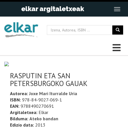
RASPUTIN ETA SAN
PETERSBURGOKO GAUAK
Autorea:
Joxe Mari Iturralde Uria
ISBN:
978-84-9027-069-1
EAN:
9788490270691
Argitaletxea:
Elkar
Bilduma:
Ateko bandan
Edizio data:
2013