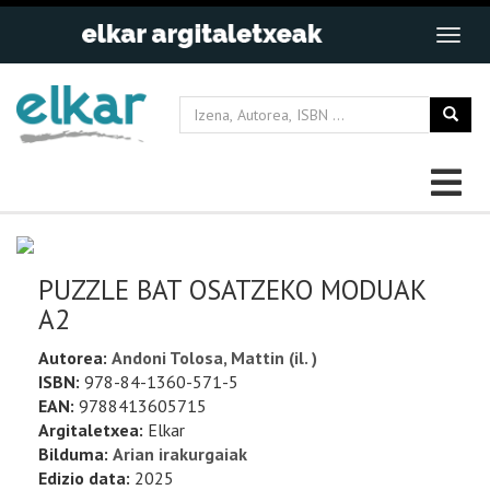
PUZZLE BAT OSATZEKO MODUAK
A2
Autorea:
Andoni Tolosa, Mattin (il. )
ISBN:
978-84-1360-571-5
EAN:
9788413605715
Argitaletxea:
Elkar
Bilduma:
Arian irakurgaiak
Edizio data:
2025