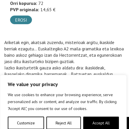
Orri kopurua:
72
PVP originala:
14,65 €
EROSI
Ariketak egin, akatsak zuzendu, misterioak argitu, ikaskide
berriak ezagutu… Euskaltegiko A2 maila gramatika eta lexikoa
baino askoz gehiago izan da Hectorrentzat, eta egunerokoan
jaso ditu ikasturteko bizipen guztiak.
Iazko ikasturtetik gauza asko aldatu dira: ikaskideak,
ikasgelako dinamika, harremanak… Batzuetan, euskaldun
sentitu da Hector; beste batzuetan, estralurtar. Baina zer
We value your privacy
polita den euskaltegiko unibertsoa!
We use cookies to enhance your browsing experience, serve
personalized ads or content, and analyze our traffic. By clicking
"Accept All", you consent to our use of cookies.
Customize
Reject All
Accept All
Copyright © elkar Argitaletxeak 2019