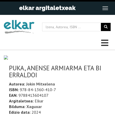
PUKA, ANENSE ARMIARMA ETA BI
ERRALDOI
Autorea:
Jokin Mitxelena
ISBN:
978-84-1360-410-7
EAN:
9788413604107
Argitaletxea:
Elkar
Bilduma:
Xaguxar
Edizio data:
2024