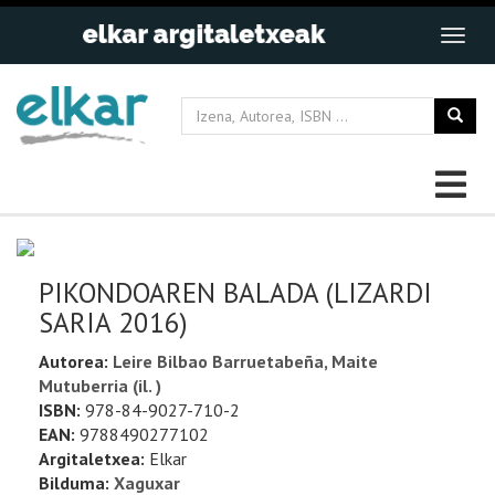
PIKONDOAREN BALADA (LIZARDI
SARIA 2016)
Autorea:
Leire Bilbao Barruetabeña, Maite
Mutuberria (il. )
ISBN:
978-84-9027-710-2
EAN:
9788490277102
Argitaletxea:
Elkar
Bilduma:
Xaguxar