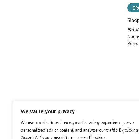
ER
Sino
Patat
Nagus
Porro
We value your privacy
We use cookies to enhance your browsing experience, serve
personalized ads or content, and analyze our traffic. By clicking
"Accept All", you consent to our use of cookies.