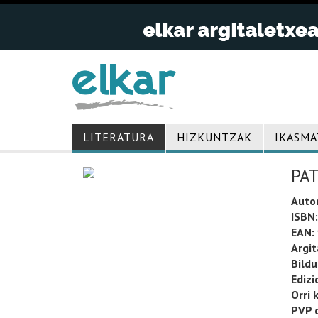
LITERATURA
HIZKUNTZAK
IKASMA
PAT
Auto
ISBN:
EAN:
Argit
Bild
Edizi
Orri 
PVP o