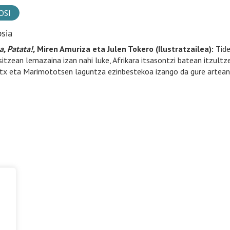
OSI
psia
a, Patata!,
Miren Amuriza eta Julen Tokero (Ilustratzailea):
Tide
itzean lemazaina izan nahi luke, Afrikara itsasontzi batean itzultzek
tx eta Marimototsen laguntza ezinbestekoa izango da gure artean 