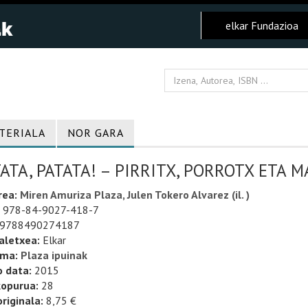
elkar Fundazioa
TERIALA
NOR GARA
ATA, PATATA! – PIRRITX, PORROTX ETA 
rea:
Miren Amuriza Plaza, Julen Tokero Alvarez (il. )
978-84-9027-418-7
9788490274187
aletxea:
Elkar
uma:
Plaza ipuinak
o data:
2015
kopurua:
28
riginala:
8,75 €