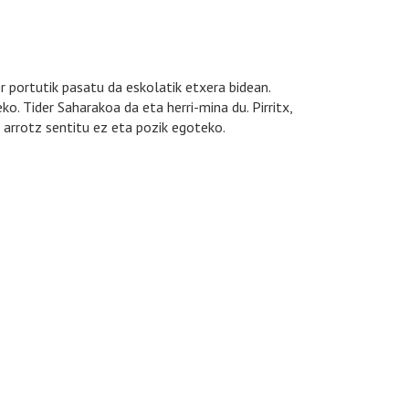
r portutik pasatu da eskolatik etxera bidean.
o. Tider Saharakoa da eta herri-mina du. Pirritx,
arrotz sentitu ez eta pozik egoteko.