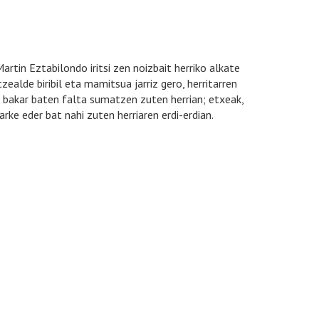
artin Eztabilondo iritsi zen noizbait herriko alkate
ealde biribil eta mamitsua jarriz gero, herritarren
a bakar baten falta sumatzen zuten herrian; etxeak,
arke eder bat nahi zuten herriaren erdi-erdian.