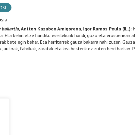
OSI
psia
 bakartia,
Antton Kazabon Amigorena, Igor Ramos Peula (IL.):
M
ra. Eta behin etxe handiko eserlekurik handi, gozo eta erosoenean atz
rak bete egin behar. Eta herritarrek gauza bakarra nahi zuten. Gauz
k, autoak, fabrikak, zaratak eta kea besterik ez zuten herri hartan. P