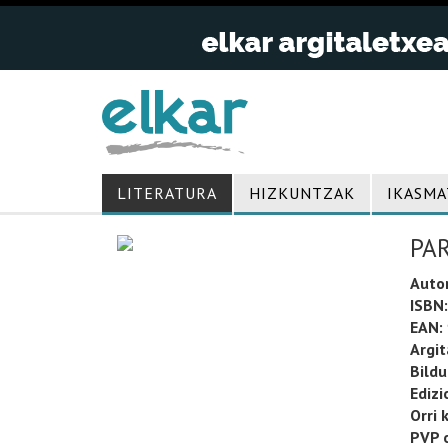
LITERATURA
HIZKUNTZAK
IKASMA
PA
Auto
ISBN:
EAN:
Argit
Bild
Edizi
Orri 
PVP o