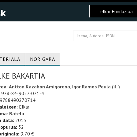
elkar Fundazioa
TERIALA
NOR GARA
RKE BAKARTIA
rea:
Antton Kazabon Amigorena, Igor Ramos Peula (il. )
978-84-9027-071-4
9788490270714
aletxea:
Elkar
uma:
Batela
o data:
2013
kopurua:
32
riginala:
9,70 €