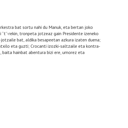
kestra bat sortu nahi du Manuk, eta bertan joko
i “t”-rekin, tronpeta jotzeaz gain Presidente izeneko
-jotzaile bat, aldika besapeetan azkura izaten duena;
xilo eta guzti; Crocanti izozki-saltzaile eta kontra-
 baita hainbat abentura bizi ere, umorez eta