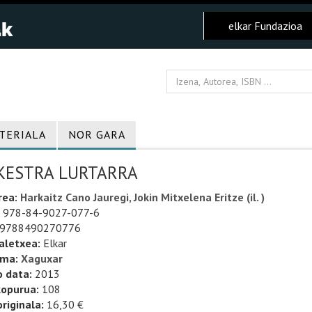
elkar Fundazioa
TERIALA
NOR GARA
KESTRA LURTARRA
rea:
Harkaitz Cano Jauregi, Jokin Mitxelena Eritze (il. )
978-84-9027-077-6
9788490270776
aletxea:
Elkar
uma:
Xaguxar
o data:
2013
kopurua:
108
riginala:
16,30 €