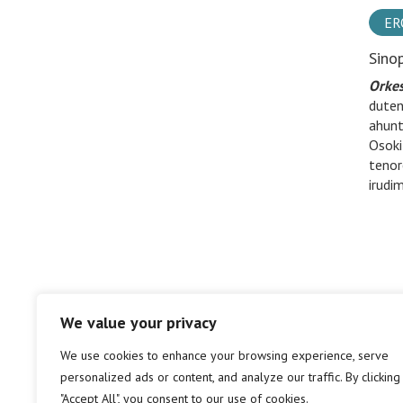
ER
Sino
Orkes
duten
ahunt
Osoki
tenor
irudi
We value your privacy
We use cookies to enhance your browsing experience, serve
personalized ads or content, and analyze our traffic. By clicking
"Accept All", you consent to our use of cookies.