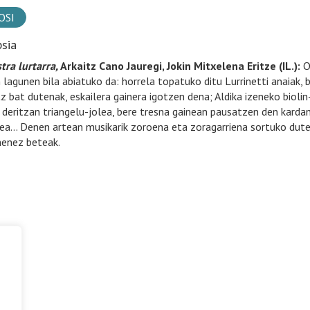
OSI
psia
tra lurtarra,
Arkaitz Cano Jauregi, Jokin Mitxelena Eritze (IL.):
Or
 lagunen bila abiatuko da: horrela topatuko ditu Lurrinetti anaiak, b
z bat dutenak, eskailera gainera igotzen dena; Aldika izeneko biolin
 deritzan triangelu-jolea, bere tresna gainean pausatzen den kardant
ea… Denen artean musikarik zoroena eta zoragarriena sortuko dute,
menez beteak.