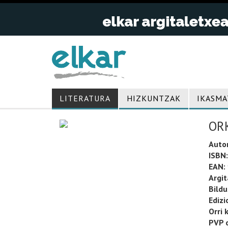
LITERATURA
HIZKUNTZAK
IKASMA
OR
Auto
ISBN:
EAN:
Argit
Bild
Edizi
Orri 
PVP o