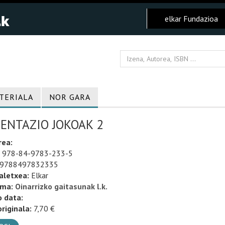
elkar Fundazioa
TERIALA
NOR GARA
IENTAZIO JOKOAK 2
rea:
978-84-9783-233-5
9788497832335
aletxea:
Elkar
uma:
Oinarrizko gaitasunak l.k.
o data:
riginala:
7,70 €