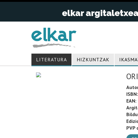
LITERATURA
HIZKUNTZAK
IKASMA
OR
Auto
ISBN:
EAN:
Argit
Bild
Edizi
PVP o