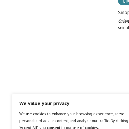
ER
Sino
Orien
seina
We value your privacy
We use cookies to enhance your browsing experience, serve
personalized ads or content, and analyze our traffic. By clicking
"Accept All", you consent to our use of cookies.