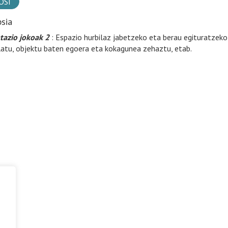
OSI
psia
tazio jokoak 2
: Espazio hurbilaz jabetzeko eta berau egituratzeko ja
latu, objektu baten egoera eta kokagunea zehaztu, etab.