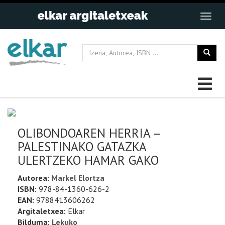
OLIBONDOAREN HERRIA –
PALESTINAKO GATAZKA
ULERTZEKO HAMAR GAKO
Autorea:
Markel Elortza
ISBN:
978-84-1360-626-2
EAN:
9788413606262
Argitaletxea:
Elkar
Bilduma:
Lekuko