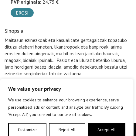
PVP originala:
24,75 €
EROSI
Sinopsia
Maitasun ezinezkoak eta kasualitate gertagaitzak topatuko
dituzu eleberri honetan, likantropoak eta banpiroak, arima
erosten duten aingeruak, ma hil ostean jaiotako haurrak,
magoak, bidaiak, ipuinak… Pasioz eta liluraz beteriko liburua,
jario hordigarri batez idatzia, amodio debekatuek bezala utzi
ezinezko sorginkeriaz lotuko zaituena.
We value your privacy
We use cookies to enhance your browsing experience, serve
personalized ads or content, and analyze our traffic. By clicking
"Accept All", you consent to our use of cookies.
Customize
Reject All
Accept All
Copyright © elkar Argitaletxeak 2019