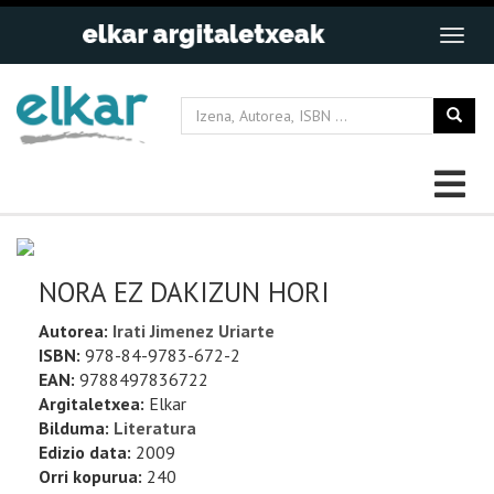
NORA EZ DAKIZUN HORI
Autorea:
Irati Jimenez Uriarte
ISBN:
978-84-9783-672-2
EAN:
9788497836722
Argitaletxea:
Elkar
Bilduma:
Literatura
Edizio data:
2009
Orri kopurua:
240