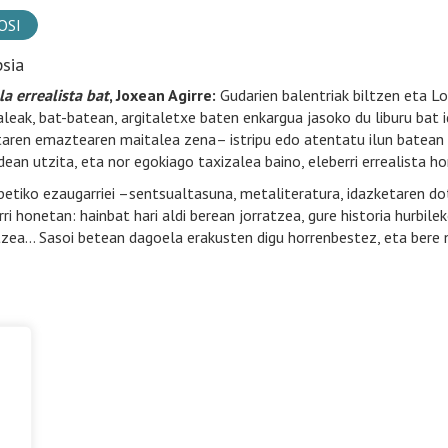
OSI
psia
a errealista bat
, Joxean Agirre:
Gudarien balentriak biltzen eta Lo
aleak, bat-batean, argitaletxe baten enkargua jasoko du liburu bat i
taren emaztearen maitalea zena– istripu edo atentatu ilun batean hi
idean utzita, eta nor egokiago taxizalea baino, eleberri errealista h
betiko ezaugarriei –sentsualtasuna, metaliteratura, idazketaren dot
rri honetan: hainbat hari aldi berean jorratzea, gure historia hurbile
zea… Sasoi betean dagoela erakusten digu horrenbestez, eta bere 