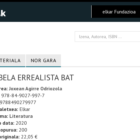
elkar Fundazioa
TERIALA
NOR GARA
BELA ERREALISTA BAT
rea:
Joxean Agirre Odriozola
978-84-9027-997-7
9788490279977
aletxea:
Elkar
uma:
Literatura
o data:
2020
kopurua:
200
riginala:
22,05 €