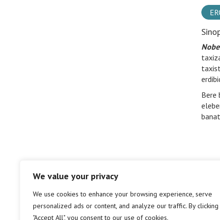
ER
Sino
Nobel
taxiz
taxis
erdib
Bere 
elebe
banat
We value your privacy
We use cookies to enhance your browsing experience, serve
personalized ads or content, and analyze our traffic. By clicking
"Accept All", you consent to our use of cookies.