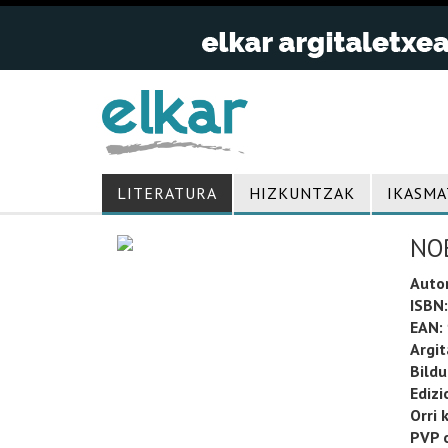
LITERATURA
HIZKUNTZAK
IKASMA
NO
Auto
ISBN:
EAN:
Argit
Bild
Edizi
Orri 
PVP o