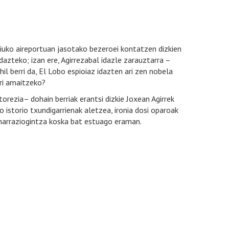
iuko aireportuan jasotako bezeroei kontatzen dizkien
dazteko; izan ere, Agirrezabal idazle zarauztarra –
l berri da, El Lobo espioiaz idazten ari zen nobela
ori amaitzeko?
orezia– dohain berriak erantsi dizkie Joxean Agirrek
ko istorio txundigarrienak aletzea, ironia dosi oparoak
narraziogintza koska bat estuago eraman.