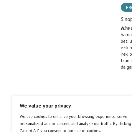
ER
Sino
Nire 
hamal
beti 
ezik 
ireki 
Izan 
da ga
We value your privacy
We use cookies to enhance your browsing experience, serve
personalized ads or content, and analyze our traffic. By clicking
"Accept All", you consent to our use of cookies.