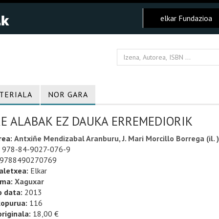
elkar Fundazioa
TERIALA
NOR GARA
RE ALABAK EZ DAUKA ERREMEDIORIK
rea:
Antxiñe Mendizabal Aranburu, J. Mari Morcillo Borrega (il. )
978-84-9027-076-9
9788490270769
aletxea:
Elkar
uma:
Xaguxar
o data:
2013
kopurua:
116
riginala:
18,00 €