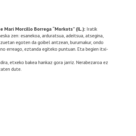
 Mari Morcillo Borrega “Morkots” (IL.):
Iratik
ska zen: esanekoa, arduratsua, adeitsua, atsegina,
atzuetan egoten da goibel antzean, burumakur, ondo
ino erreago, eztanda egiteko puntuan. Eta begien itxi-
 dira, etxeko bakea hankaz gora jarriz. Nerabezaroa ez
zaten dute.