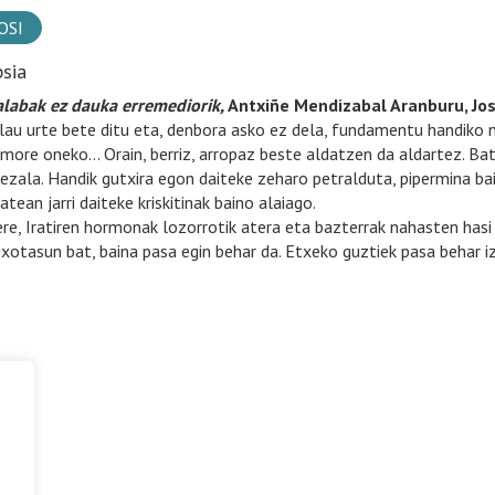
OSI
psia
alabak ez dauka erremediorik,
Antxiñe Mendizabal Aranburu, Jose
au urte bete ditu eta, denbora asko ez dela, fundamentu handiko ne
umore oneko… Orain, berriz, arropaz beste aldatzen da aldartez. B
bezala. Handik gutxira egon daiteke zeharo petralduta, pipermina ba
batean jarri daiteke kriskitinak baino alaiago.
ere, Iratiren hormonak lozorrotik atera eta bazterrak nahasten hasi
ixotasun bat, baina pasa egin behar da. Etxeko guztiek pasa behar i