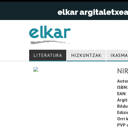
LITERATURA
HIZKUNTZAK
IKASMA
NI
Auto
ISBN:
EAN:
Argit
Bild
Edizi
Orri 
PVP o