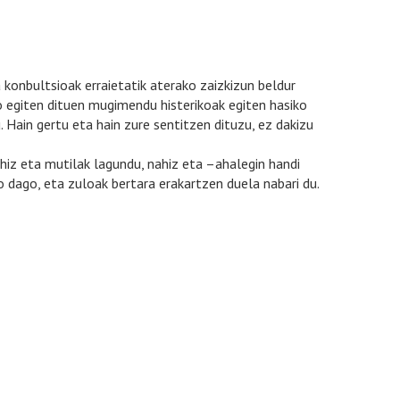
ta konbultsioak erraietatik aterako zaizkizun beldur
o egiten dituen mugimendu histerikoak egiten hasiko
. Hain gertu eta hain zure sentitzen dituzu, ez dakizu
hiz eta mutilak lagundu, nahiz eta –ahalegin handi
 dago, eta zuloak bertara erakartzen duela nabari du.