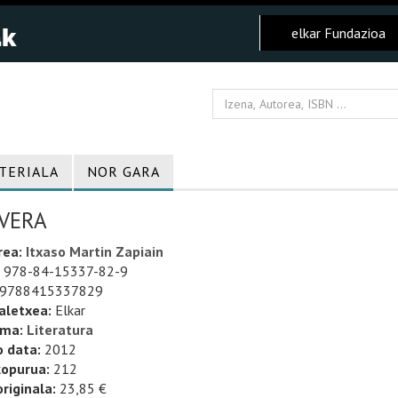
elkar Fundazioa
TERIALA
NOR GARA
 VERA
rea:
Itxaso Martin Zapiain
978-84-15337-82-9
9788415337829
aletxea:
Elkar
uma:
Literatura
o data:
2012
kopurua:
212
riginala:
23,85 €