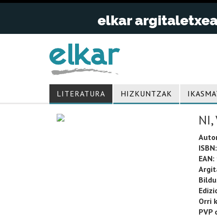
LITERATURA
HIZKUNTZAK
IKASMA
NI,
Auto
ISBN:
EAN:
Argit
Bild
Edizi
Orri 
PVP o