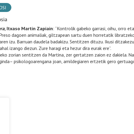
OSI
psia
era
, Itxaso Martin Zapiain
: “Kontrolik gabeko garrasi, oihu, orro e
 Preso dagoen animaliak, giltzapean sartu duen horretatik libratzek
aren izu. Barruan daudela badakizu. Sentitzen dituzu. Ikusi ditzakezu
ahal izango diezun. Zure haragi eta hezur dira eurak ere”.
eko zorian sentitzen da Martina, zer gertatzen zaion ez dakiela. Na
ginda– psikologoarengana joan, amildegiaren ertzetik gero gertuago