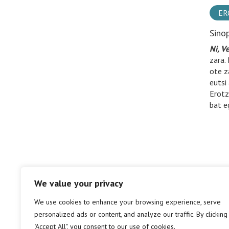
ER
Sino
Ni, V
zara.
ote z
eutsi 
Erotz
bat e
We value your privacy
We use cookies to enhance your browsing experience, serve
personalized ads or content, and analyze our traffic. By clicking
"Accept All", you consent to our use of cookies.