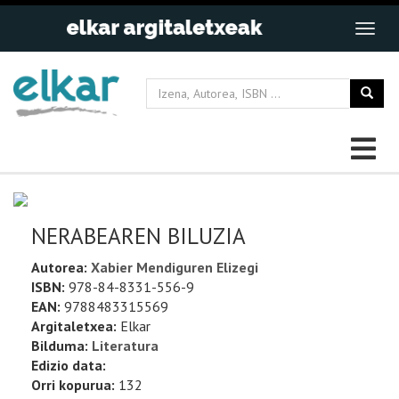
NERABEAREN BILUZIA
Autorea:
Xabier Mendiguren Elizegi
ISBN:
978-84-8331-556-9
EAN:
9788483315569
Argitaletxea:
Elkar
Bilduma:
Literatura
Edizio data:
Orri kopurua:
132