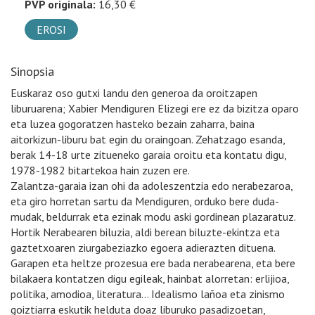
PVP originala:
16,30 €
EROSI
Sinopsia
Euskaraz oso gutxi landu den generoa da oroitzapen
liburuarena; Xabier Mendiguren Elizegi ere ez da bizitza oparo
eta luzea gogoratzen hasteko bezain zaharra, baina
aitorkizun-liburu bat egin du oraingoan. Zehatzago esanda,
berak 14-18 urte zitueneko garaia oroitu eta kontatu digu,
1978-1982 bitartekoa hain zuzen ere.
Zalantza-garaia izan ohi da adoleszentzia edo nerabezaroa,
eta giro horretan sartu da Mendiguren, orduko bere duda-
mudak, beldurrak eta ezinak modu aski gordinean plazaratuz.
Hortik Nerabearen biluzia, aldi berean biluzte-ekintza eta
gaztetxoaren ziurgabeziazko egoera adierazten dituena.
Garapen eta heltze prozesua ere bada nerabearena, eta bere
bilakaera kontatzen digu egileak, hainbat alorretan: erlijioa,
politika, amodioa, literatura… Idealismo lañoa eta zinismo
goiztiarra eskutik helduta doaz liburuko pasadizoetan,