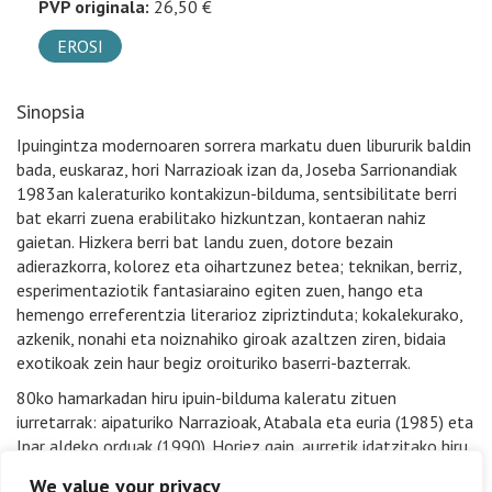
PVP originala:
26,50 €
EROSI
Sinopsia
Ipuingintza modernoaren sorrera markatu duen libururik baldin
bada, euskaraz, hori Narrazioak izan da, Joseba Sarrionandiak
1983an kaleraturiko kontakizun-bilduma, sentsibilitate berri
bat ekarri zuena erabilitako hizkuntzan, kontaeran nahiz
gaietan. Hizkera berri bat landu zuen, dotore bezain
adierazkorra, kolorez eta oihartzunez betea; teknikan, berriz,
esperimentaziotik fantasiaraino egiten zuen, hango eta
hemengo erreferentzia literarioz zipriztinduta; kokalekurako,
azkenik, nonahi eta noiznahiko giroak azaltzen ziren, bidaia
exotikoak zein haur begiz oroituriko baserri-bazterrak.
80ko hamarkadan hiru ipuin-bilduma kaleratu zituen
iurretarrak: aipaturiko Narrazioak, Atabala eta euria (1985) eta
Ipar aldeko orduak (1990). Horiez gain, aurretik idatzitako hiru
istorio, orain arte haren liburuetan inoiz sartu gabekoak.
We value your privacy