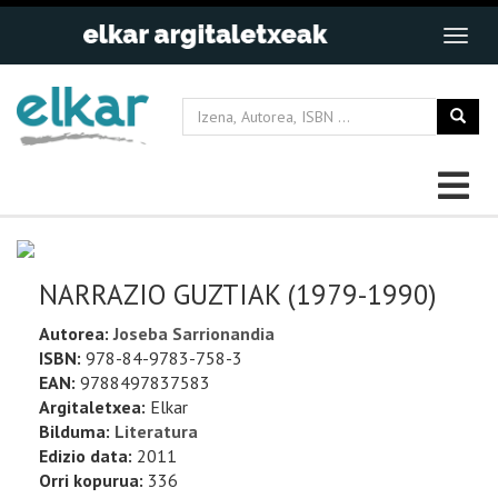
NARRAZIO GUZTIAK (1979-1990)
Autorea:
Joseba Sarrionandia
ISBN:
978-84-9783-758-3
EAN:
9788497837583
Argitaletxea:
Elkar
Bilduma:
Literatura
Edizio data:
2011
Orri kopurua:
336