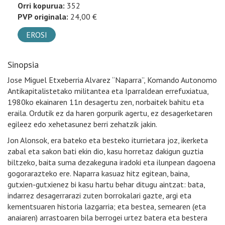
Orri kopurua:
352
PVP originala:
24,00 €
EROSI
Sinopsia
Jose Miguel Etxeberria Alvarez “Naparra”, Komando Autonomo
Antikapitalistetako militantea eta Iparraldean errefuxiatua,
1980ko ekainaren 11n desagertu zen, norbaitek bahitu eta
eraila. Ordutik ez da haren gorpurik agertu, ez desagerketaren
egileez edo xehetasunez berri zehatzik jakin.
Jon Alonsok, era bateko eta besteko iturrietara joz, ikerketa
zabal eta sakon bati ekin dio, kasu horretaz dakigun guztia
biltzeko, baita suma dezakeguna iradoki eta ilunpean dagoena
gogorarazteko ere. Naparra kasuaz hitz egitean, baina,
gutxien-gutxienez bi kasu hartu behar ditugu aintzat: bata,
indarrez desagerrarazi zuten borrokalari gazte, argi eta
kementsuaren historia lazgarria; eta bestea, semearen (eta
anaiaren) arrastoaren bila berrogei urtez batera eta bestera