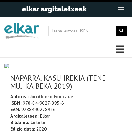
NAPARRA. KASU IREKIA (TENE
MUJIKA BEKA 2019)
Autorea:
Jon Alonso Fourcade
ISBN:
978-84-9027-895-6
EAN:
9788490278956
Argitaletxea:
Elkar
Bilduma:
Lekuko
Edizio data:
2020