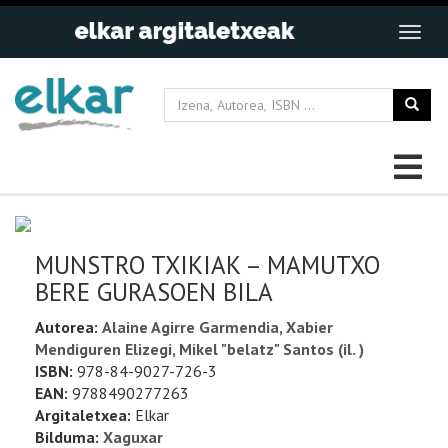
MUNSTRO TXIKIAK – MAMUTXO
BERE GURASOEN BILA
Autorea:
Alaine Agirre Garmendia, Xabier
Mendiguren Elizegi, Mikel "belatz" Santos (il. )
ISBN:
978-84-9027-726-3
EAN:
9788490277263
Argitaletxea:
Elkar
Bilduma:
Xaguxar