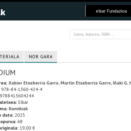
elkar Fundazioa
TERIALA
NOR GARA
DIUM
rea:
Xabier Etxeberria Garro, Martin Etxeberria Garro, Iñaki G. H
978-84-1360-424-4
9788413604244
aletxea:
Elkar
uma:
Komikiak
o data:
2025
kopurua:
68
riginala:
19,00 €