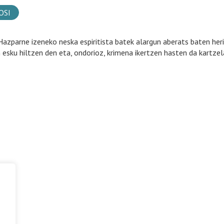
OSI
Hazparne izeneko neska espiritista batek alargun aberats baten her
 esku hiltzen den eta, ondorioz, krimena ikertzen hasten da kartzel