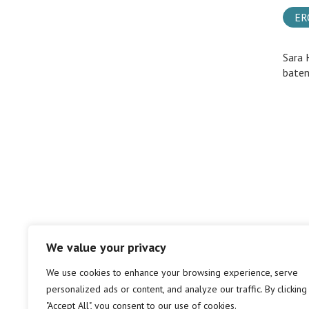
ER
Sara 
baten
We value your privacy
We use cookies to enhance your browsing experience, serve
personalized ads or content, and analyze our traffic. By clicking
"Accept All", you consent to our use of cookies.