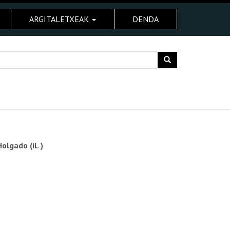
ARGITALETXEAK
DENDA
olgado (il. )