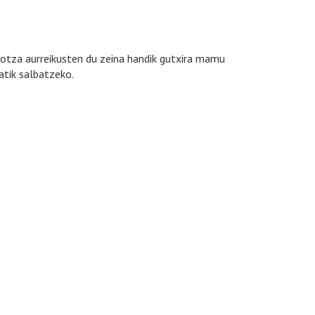
iotza aurreikusten du zeina handik gutxira mamu
atik salbatzeko.