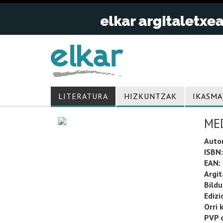
LITERATURA
HIZKUNTZAK
IKASMA
ME
Auto
ISBN:
EAN:
Argit
Bild
Edizi
Orri 
PVP o