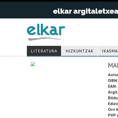
LITERATURA
HIZKUNTZAK
IKASMA
MA
Auto
ISBN:
EAN:
Argit
Bild
Edizi
Orri 
PVP o