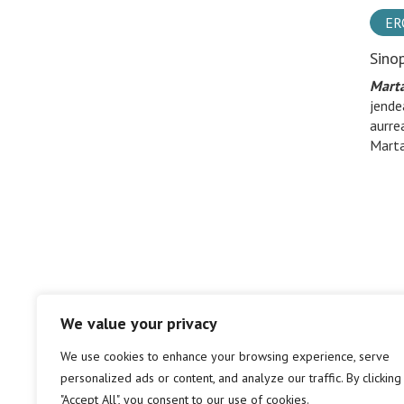
ER
Sino
Marta
jende
aurre
Marta
We value your privacy
We use cookies to enhance your browsing experience, serve
personalized ads or content, and analyze our traffic. By clicking
"Accept All", you consent to our use of cookies.