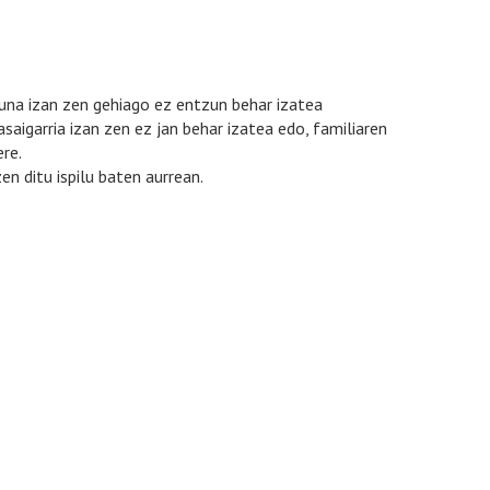
una izan zen gehiago ez entzun behar izatea
saigarria izan zen ez jan behar izatea edo, familiaren
re.
n ditu ispilu baten aurrean.