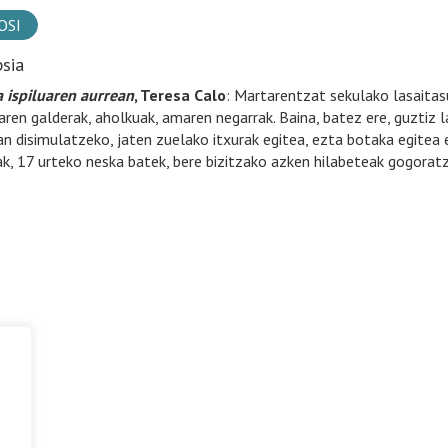
OSI
psia
 ispiluaren aurrean
, Teresa Calo
: Martarentzat sekulako lasaitas
aren galderak, aholkuak, amaren negarrak. Baina, batez ere, guztiz la
an disimulatzeko, jaten zuelako itxurak egitea, ezta botaka egitea e
k, 17 urteko neska batek, bere bizitzako azken hilabeteak gogoratze