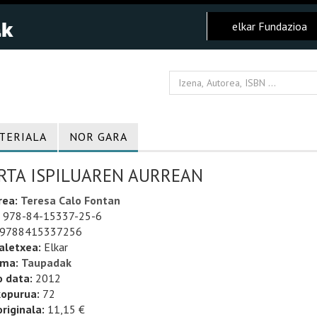
elkar Fundazioa
TERIALA
NOR GARA
RTA ISPILUAREN AURREAN
rea:
Teresa Calo Fontan
978-84-15337-25-6
9788415337256
aletxea:
Elkar
uma:
Taupadak
o data:
2012
kopurua:
72
riginala:
11,15 €