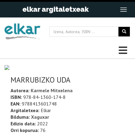
MARRUBIZKO UDA
Autorea:
Karmele Mitxelena
ISBN:
978-84-1360-174-8
EAN:
9788413601748
Argitaletxea:
Elkar
Bilduma:
Xaguxar
Edizio data:
2022
Orri kopurua:
76