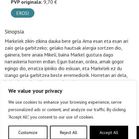
PVP originala:
9,70 €
EROSI
Sinopsia
Markelek zikin-zikina dauka bere gela. Ama esan eta esan ari
zaio gela garbitzeko; gelako hautsak alergia sortzen dio,
gainera, bere anaia Mikeli, baina Markel gustura dago
narraskeria horren erdian. Egun batean, ordea, amak gogor
egingo dio, erratza ipiniko dio eskuan, eta Markelek ez du
izango gela garbitzea beste erremediorik. Horretan ari dela,
baina, lagun berri bat agertuko zaio…
We value your privacy
We use cookies to enhance your browsing experience, serve
personalized ads or content, and analyze our traffic. By clicking
"Accept All", you consent to our use of cookies.
Customize
Reject All
Accept All
Copyright © elkar Argitaletxeak 2019