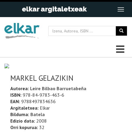
MARKEL GELAZIKIN
Autorea:
Leire Bilbao Barruetabeña
ISBN:
978-84-9783-463-6
EAN:
9788497834636
Argitaletxea:
Elkar
Bilduma:
Batela
Edizio data:
2008
Orri kopurua:
32