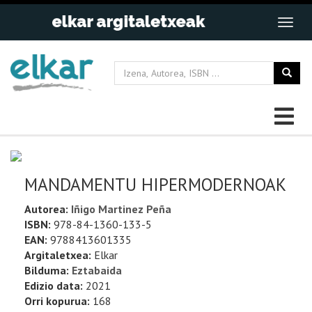
MANDAMENTU HIPERMODERNOAK
Autorea:
Iñigo Martinez Peña
ISBN:
978-84-1360-133-5
EAN:
9788413601335
Argitaletxea:
Elkar
Bilduma:
Eztabaida
Edizio data:
2021
Orri kopurua:
168