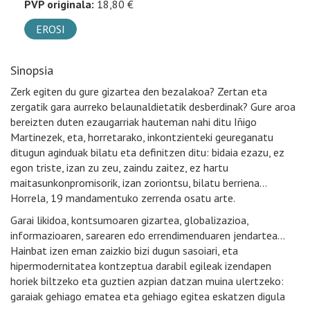
PVP originala:
18,80 €
EROSI
Sinopsia
Zerk egiten du gure gizartea den bezalakoa? Zertan eta
zergatik gara aurreko belaunaldietatik desberdinak? Gure aroa
bereizten duten ezaugarriak hauteman nahi ditu Iñigo
Martinezek, eta, horretarako, inkontzienteki geureganatu
ditugun aginduak bilatu eta definitzen ditu: bidaia ezazu, ez
egon triste, izan zu zeu, zaindu zaitez, ez hartu
maitasunkonpromisorik, izan zoriontsu, bilatu berriena…
Horrela, 19 mandamentuko zerrenda osatu arte.
Garai likidoa, kontsumoaren gizartea, globalizazioa,
informazioaren, sarearen edo errendimenduaren jendartea…
Hainbat izen eman zaizkio bizi dugun sasoiari, eta
hipermodernitatea kontzeptua darabil egileak izendapen
horiek biltzeko eta guztien azpian datzan muina ulertzeko:
garaiak gehiago ematea eta gehiago egitea eskatzen digula