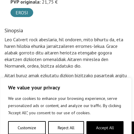
PVP originala:
21,75 €
EROSI
Sinopsia
Leo Calvert rock abeslaria, hil ondoren, mito bihurtu da, eta
haren hilobia ehunka jarraitzaileren erromes-lekua. Grace
alabak gorroto ditu aitaren heriotza etengabe gogora
ekartzen dizkioten omenaldiak. Aitaren mireslea den
Normanek, ordea, bizitza aldatuko dio.
Aitari buruz amak ezkutatu dizkion bizitzako pasarteak argitu
beharko ditu Gracek.
We value your privacy
Artista ospetsu baten argiak eta itzalen kronika hunkigarria.
We use cookies to enhance your browsing experience, serve
personalized ads or content, and analyze our traffic. By clicking
"Accept All", you consent to our use of cookies.
Customize
Reject All
Accept All
Copyright © elkar Argitaletxeak 2019