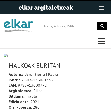
MALKOAK EURITAN
Autorea:
Jordi Sierra I Fabra
ISBN:
978-84-1360-077-2
EAN:
9788413600772
Argitaletxea:
Elkar
Bilduma:
Traola
Edizio data:
2021
Orri kopurua:
280