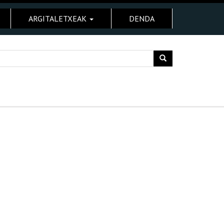
ARGITALETXEAK
DENDA