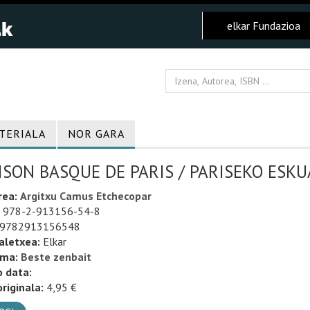
elkar Fundazioa
TERIALA
NOR GARA
SON BASQUE DE PARIS / PARISEKO ESKU
rea:
Argitxu Camus Etchecopar
978-2-913156-54-8
9782913156548
aletxea:
Elkar
uma:
Beste zenbait
o data:
riginala:
4,95 €