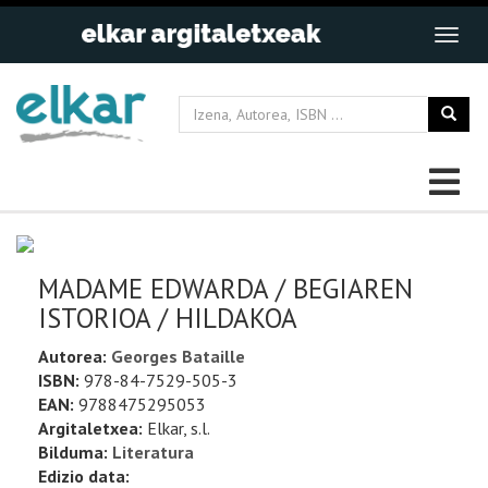
MADAME EDWARDA / BEGIAREN
ISTORIOA / HILDAKOA
Autorea:
Georges Bataille
ISBN:
978-84-7529-505-3
EAN:
9788475295053
Argitaletxea:
Elkar, s.l.
Bilduma:
Literatura
Edizio data: