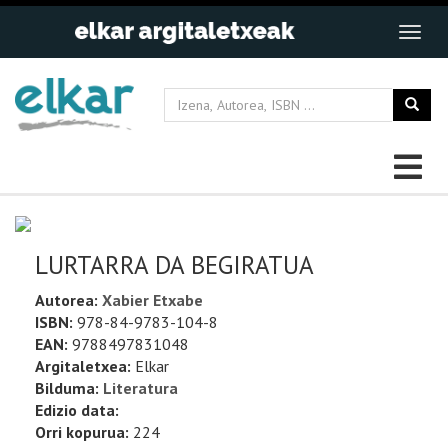
LURTARRA DA BEGIRATUA
Autorea:
Xabier Etxabe
ISBN:
978-84-9783-104-8
EAN:
9788497831048
Argitaletxea:
Elkar
Bilduma:
Literatura
Edizio data:
Orri kopurua:
224