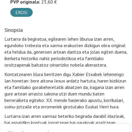
PVP originala:
23,60 €
EROSI
Sinopsia
Lurtarra da begiratua, egilearen lehen liburua izan arren,
egundoko trebezia eta xarma erakusten dizkigun obra original
eta heldua da, generoen artean dantza eta jolas egiten duena,
ikerketa historiko nahiz periodistikoa eta familiako
oroitzapenak baitatoz oinarrizko nobela aberastera.
Kontatzearen lilura berritzen digu Xabier Etxabek lehenengo
lan honetan: bere aitona Jexux ardatz hartuta, haren bizikizun
eta familiako gorabeheretatik abiatzen da, iragana izan arren
gure artean arrasto sakona utzi duen mundu baten
berreraiketa egiteko: XX. mende hasierako apustu, korrikalari,
soinu-jotzaile eta erromeriek girotutako Euskal Herri hura.
Lurtarra izan arren xarmaz beteriko begirada darabil idazleak,
bai aspaldiko kontuak jorratzean bai gaurkoak azaltzean,
denak ere errealitate bakarraren osagai eta segida baitira: