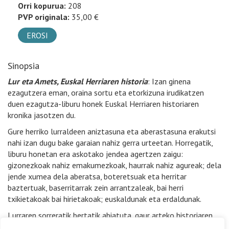
Orri kopurua:
208
PVP originala:
35,00 €
EROSI
Sinopsia
Lur eta Amets, Euskal Herriaren historia
: Izan ginena
ezagutzera eman, oraina sortu eta etorkizuna irudikatzen
duen ezagutza-liburu honek Euskal Herriaren historiaren
kronika jasotzen du.
Gure herriko lurraldeen aniztasuna eta aberastasuna erakutsi
nahi izan dugu bake garaian nahiz gerra urteetan. Horregatik,
liburu honetan era askotako jendea agertzen zaigu:
gizonezkoak nahiz emakumezkoak, haurrak nahiz agureak; dela
jende xumea dela aberatsa, boteretsuak eta herritar
baztertuak, baserritarrak zein arrantzaleak, bai herri
txikietakoak bai hirietakoak; euskaldunak eta erdaldunak.
Lurraren sorreratik bertatik abiatuta, gaur arteko historiaren
kronika honetan amona Andereren