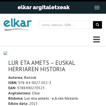
LUR ETA AMETS – EUSKAL
HERRIAREN HISTORIA
Autorea:
Batzuk
ISBN:
978-84-9027-052-3
EAN:
9788490270523
Argitaletxea:
Elkar
Bilduma:
Lur eta amets - e.h.ren historia
Edizio data:
2015