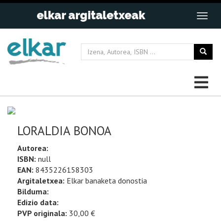
LORALDIA BONOA
Autorea:
ISBN:
null
EAN:
8435226158303
Argitaletxea:
Elkar banaketa donostia
Bilduma:
Edizio data:
PVP originala:
30,00 €