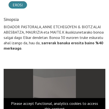
EROSI
Sinopsia
BIDADOR PASTORALA, ANNE ETCHEGOYEN & BIOTZ ALAI
ABESBATZA, MAURIZIA eta MAITE.K ikuskizunetarako bonoa
salgai dago Elkar dendetan. Bonoa 30 euroren truke eskuratu
ahal izango da, hau da,
sarrerak banaka erosita baino %40
merkeago
.
Please accept functional, analytics cookies to access
this content