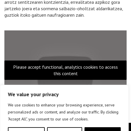
arrotz sentitzearen kontzientzia, errealitatea azpikoz gora
jartzeko joera eta sormena salbazio-oholtzat aldarrikatzea,
guztiok itoko gaituen naufragioaren zain.
Please accept functional, analytics cookies to access
this content
We value your privacy
We use cookies to enhance your browsing experience, serve
personalized ads or content, and analyze our traffic. By clicking
"Accept All", you consent to our use of cookies.
Copyright © elkar Argitaletxeak 2019