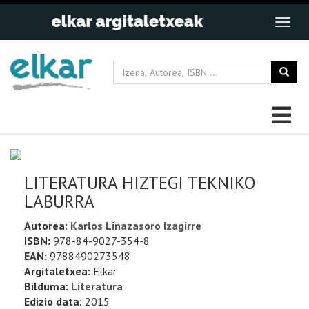
LITERATURA HIZTEGI TEKNIKO
LABURRA
Autorea:
Karlos Linazasoro Izagirre
ISBN:
978-84-9027-354-8
EAN:
9788490273548
Argitaletxea:
Elkar
Bilduma:
Literatura
Edizio data:
2015