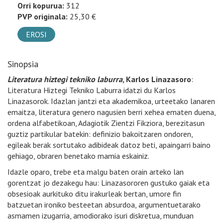
Orri kopurua:
312
PVP originala:
25,30 €
EROSI
Sinopsia
Literatura hiztegi tekniko laburra
, Karlos Linazasoro
:
Literatura Hiztegi Tekniko Laburra idatzi du Karlos
Linazasorok. Idazlan jantzi eta akademikoa, urteetako lanaren
emaitza, literatura genero nagusien berri xehea ematen duena,
ordena alfabetikoan, Adagiotik Zientzi Fikziora, berezitasun
guztiz partikular batekin: definizio bakoitzaren ondoren,
egileak berak sortutako adibideak datoz beti, apaingarri baino
gehiago, obraren benetako mamia eskainiz.
Idazle oparo, trebe eta malgu baten orain arteko lan
gorentzat jo dezakegu hau: Linazasororen gustuko gaiak eta
obsesioak aurkituko ditu irakurleak bertan, umore fin
batzuetan ironiko besteetan absurdoa, argumentuetarako
asmamen izugarria, amodiorako isuri diskretua, munduan