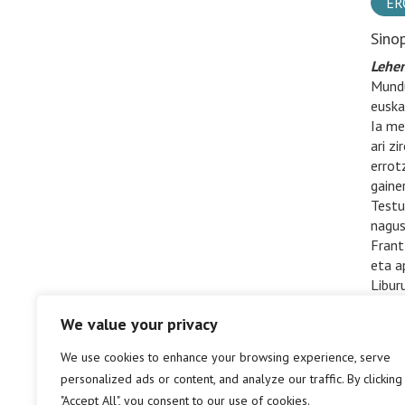
ER
Sino
Lehen
Mundu
euska
Ia me
ari z
errot
gaine
Testu
nagus
Frant
eta a
Libur
aurre
We value your privacy
zen g
We use cookies to enhance your browsing experience, serve
personalized ads or content, and analyze our traffic. By clicking
"Accept All", you consent to our use of cookies.