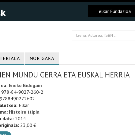
elkar Fundazioa
TERIALA
NOR GARA
HEN MUNDU GERRA ETA EUSKAL HERRIA
rea:
Eneko Bidegain
978-84-9027-260-2
9788490272602
aletxea:
Elkar
uma:
Histoire ttipia
o data:
2014
riginala:
23,00 €