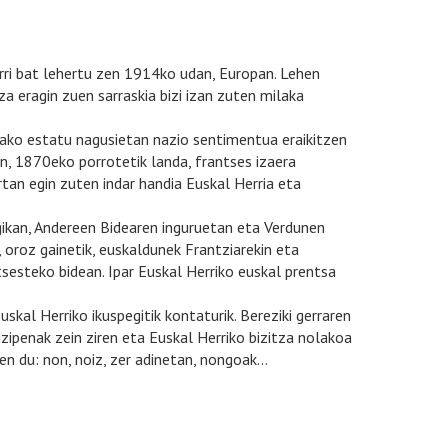
ri bat lehertu zen 1914ko udan, Europan. Lehen
 eragin zuen sarraskia bizi izan zuten milaka
pako estatu nagusietan nazio sentimentua eraikitzen
en, 1870eko porrotetik landa, frantses izaera
rtan egin zuten indar handia Euskal Herria eta
lgikan, Andereen Bidearen inguruetan eta Verdunen
a, oroz gainetik, euskaldunek Frantziarekin eta
sesteko bidean. Ipar Euskal Herriko euskal prentsa
kal Herriko ikuspegitik kontaturik. Bereziki gerraren
izipenak zein ziren eta Euskal Herriko bizitza nolakoa
en du: non, noiz, zer adinetan, nongoak…