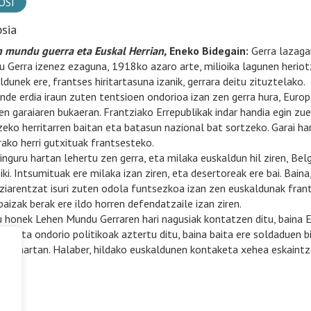
OSI
psia
 mundu guerra eta Euskal Herrian,
Eneko Bidegain:
Gerra lazagar
 Gerra izenez ezaguna, 1918ko azaro arte, milioika lagunen heriotza
ldunek ere, frantses hiritartasuna izanik, gerrara deitu zituztelako.
nde erdia iraun zuten tentsioen ondorioa izan zen gerra hura, Euro
iren garaiaren bukaeran. Frantziako Errepublikak indar handia egin zu
zeko herritarren baitan eta batasun nazional bat sortzeko. Garai ha
rako herri gutxituak frantsesteko.
inguru hartan lehertu zen gerra, eta milaka euskaldun hil ziren, Be
iki. Intsumituak ere milaka izan ziren, eta desertoreak ere bai. Bain
ziarentzat isuri zuten odola funtsezkoa izan zen euskaldunak frant
paizak berak ere ildo horren defendatzaile izan ziren.
u honek Lehen Mundu Gerraren hari nagusiak kontatzen ditu, baina Eus
kari eta ondorio politikoak aztertu ditu, baina baita ere soldaduen b
arai hartan. Halaber, hildako euskaldunen kontaketa xehea eskaintz