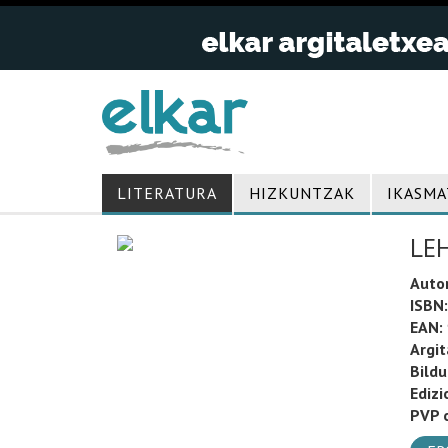
LITERATURA
HIZKUNTZAK
IKASMA
LE
Auto
ISBN:
EAN:
Argit
Bild
Edizi
PVP o