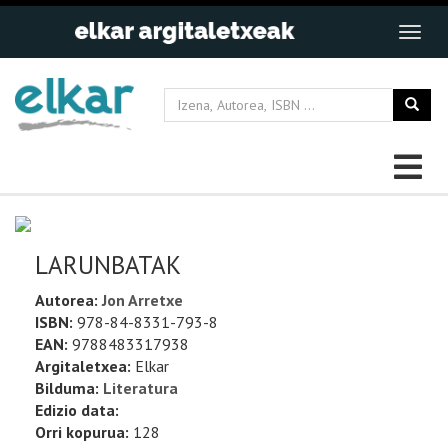
LARUNBATAK
Autorea:
Jon Arretxe
ISBN:
978-84-8331-793-8
EAN:
9788483317938
Argitaletxea:
Elkar
Bilduma:
Literatura
Edizio data:
Orri kopurua:
128