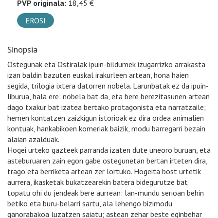
PVP originala:
18,45 €
EROSI
Sinopsia
Ostegunak eta Ostiralak ipuin-bildumek izugarrizko arrakasta
izan baldin bazuten euskal irakurleen artean, hona haien
segida, trilogia ixtera datorren nobela. Larunbatak ez da ipuin-
liburua, hala ere: nobela bat da, eta bere berezitasunen artean
dago txakur bat izatea bertako protagonista eta narratzaile;
hemen kontatzen zaizkigun istorioak ez dira ordea animalien
kontuak, hankabikoen komeriak baizik, modu barregarri bezain
alaian azalduak.
Hogei urteko gazteek parranda izaten dute uneoro buruan, eta
asteburuaren zain egon gabe ostegunetan bertan irteten dira,
trago eta berriketa artean zer lortuko. Hogeita bost urtetik
aurrera, ikasketak bukatzearekin batera bidegurutze bat
topatu ohi du jendeak bere aurrean: lan-mundu serioan behin
betiko eta buru-belarri sartu, ala lehengo bizimodu
ganorabakoa luzatzen saiatu; astean zehar beste eginbehar