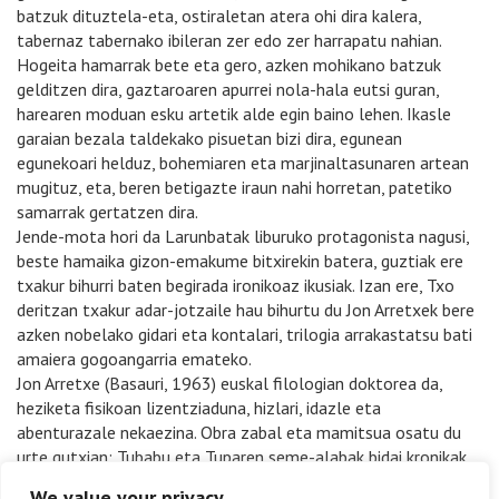
batzuk dituztela-eta, ostiraletan atera ohi dira kalera,
tabernaz tabernako ibileran zer edo zer harrapatu nahian.
Hogeita hamarrak bete eta gero, azken mohikano batzuk
gelditzen dira, gaztaroaren apurrei nola-hala eutsi guran,
harearen moduan esku artetik alde egin baino lehen. Ikasle
garaian bezala taldekako pisuetan bizi dira, egunean
egunekoari helduz, bohemiaren eta marjinaltasunaren artean
mugituz, eta, beren betigazte iraun nahi horretan, patetiko
samarrak gertatzen dira.
Jende-mota hori da Larunbatak liburuko protagonista nagusi,
beste hamaika gizon-emakume bitxirekin batera, guztiak ere
txakur bihurri baten begirada ironikoaz ikusiak. Izan ere, Txo
deritzan txakur adar-jotzaile hau bihurtu du Jon Arretxek bere
azken nobelako gidari eta kontalari, trilogia arrakastatsu bati
amaiera gogoangarria emateko.
Jon Arretxe (Basauri, 1963) euskal filologian doktorea da,
heziketa fisikoan lizentziaduna, hizlari, idazle eta
abenturazale nekaezina. Obra zabal eta mamitsua osatu du
urte gutxian: Tubabu eta Tuparen seme-alabak bidai kronikak,
Urrezko triangelua eta Oroituz eleberriak, Hakuna Matata,
We value your privacy