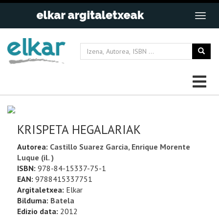
KRISPETA HEGALARIAK
Autorea:
Castillo Suarez Garcia, Enrique Morente
Luque (il. )
ISBN:
978-84-15337-75-1
EAN:
9788415337751
Argitaletxea:
Elkar
Bilduma:
Batela
Edizio data:
2012