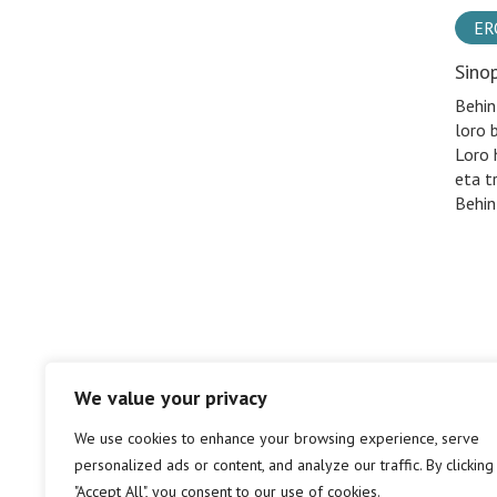
ER
Sino
Behin
loro 
Loro 
eta t
Behin
We value your privacy
We use cookies to enhance your browsing experience, serve
personalized ads or content, and analyze our traffic. By clicking
"Accept All", you consent to our use of cookies.