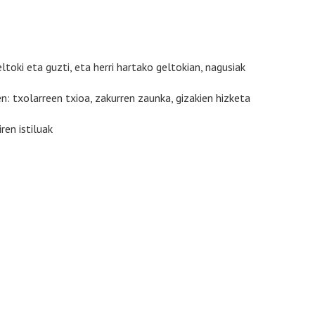
ltoki eta guzti, eta herri hartako geltokian, nagusiak
: txolarreen txioa, zakurren zaunka, gizakien hizketa
ren istiluak