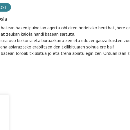
OSI
psia
 batean bazen ipuinetan agertu ohi diren horietako herri bat, bere ge
bat zeukan kaiola handi batean sartuta.
hura oso bizkorra eta buruazkarra zen eta edozer gauza ikasten zuen
rena abiarazteko erabiltzen den txilibituaren soinua ere bai!
 batean loroak txilibitua jo eta trena abiatu egin zen. Orduan izan zi