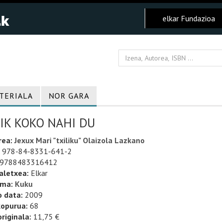
elkar Fundazioa
TERIALA
NOR GARA
IK KOKO NAHI DU
rea:
Jexux Mari "txiliku" Olaizola Lazkano
978-84-8331-641-2
9788483316412
aletxea:
Elkar
uma:
Kuku
o data:
2009
kopurua:
68
riginala:
11,75 €