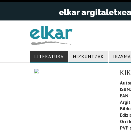
LITERATURA
HIZKUNTZAK
IKASMA
KIK
Auto
ISBN:
EAN:
Argit
Bild
Edizi
Orri 
PVP o