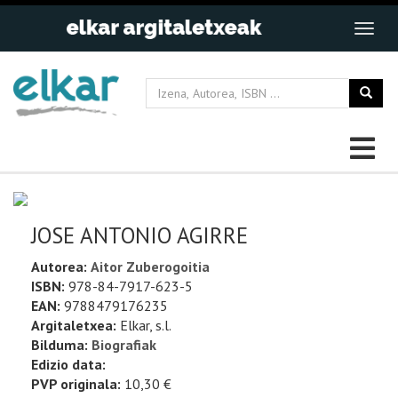
JOSE ANTONIO AGIRRE
Autorea:
Aitor Zuberogoitia
ISBN:
978-84-7917-623-5
EAN:
9788479176235
Argitaletxea:
Elkar, s.l.
Bilduma:
Biografiak
Edizio data:
PVP originala:
10,30 €