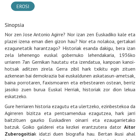
EROSI
Sinopsia
Nor zen Jose Antonio Agirre? Nor izan zen Euskadiko kale eta
plazei izena eman dien gizon hau? Nor eta nolakoa, gertakari
ezagunetatik harantzago? Historiak esanda dakigu, bera izan
zela lehenengo euskal gobernuko lehendakaria, 1936ko
urriaren 7an Gernikan hautatu eta izendatua, kanpoan kanoi-
hotsak aditzen zirela. Gerra zibil hark txikitu egin zituen
azkenean bai demokrazia bai euskaldunen askatasun-ametsak,
baina porrotaren, faxismoaren eta erbestearen ostean, berriz
jasoko zuen burua Euskal Herriak, historiak zor dion lekua
eskatzeko.
Gure herriaren historia ezagutu eta ulertzeko, ezinbestekoa da
Agirreren bizitza eta pentsamendua ezagutzea, hark jarri
baitzituen gaurko Euskadiren oinarri eta ezaugarrietako
batzuk. Goiko galderei eta kezkei erantzutera dator
Aitor
Zuberogoitia
k idatzi duen biografia hau. Bertan ikusi ahal