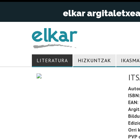
LITERATURA
HIZKUNTZAK
IKASMA
IT
Auto
ISBN:
EAN:
Argit
Bild
Edizi
Orri 
PVP o