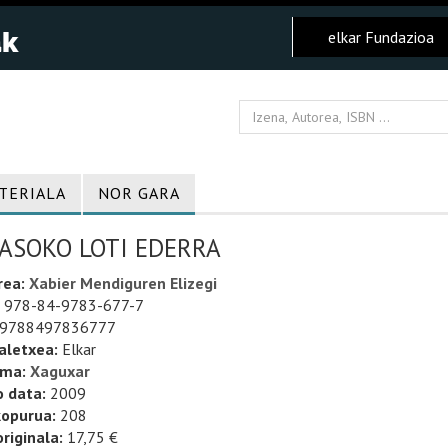
elkar Fundazioa
TERIALA
NOR GARA
SASOKO LOTI EDERRA
rea:
Xabier Mendiguren Elizegi
978-84-9783-677-7
9788497836777
aletxea:
Elkar
uma:
Xaguxar
o data:
2009
kopurua:
208
riginala:
17,75 €