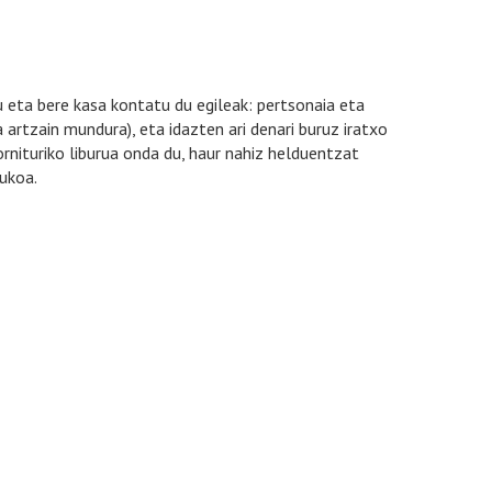
tu eta bere kasa kontatu du egileak: pertsonaia eta
 artzain mundura), eta idazten ari denari buruz iratxo
rnituriko liburua onda du, haur nahiz helduentzat
ukoa.