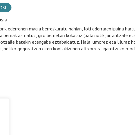
OSI
psia
iorik ederrenen magia berreskuratu nahian, loti ederraren ipuina har
a berriak asmatuz, giro berrietan kokatuz (palaziotik, arrantzale eta
jotzaile batekin etengabe eztabaidatuz. Hala, umorez eta liluraz ho
a, betiko gogoratzen diren kontakizunen altxorrera igarotzeko mod