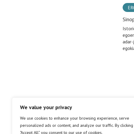
ER
Sino
Istor
egoer
adar-
egoki
We value your privacy
We use cookies to enhance your browsing experience, serve
personalized ads or content, and analyze our traffic. By clicking
"Accept All", you consent to our use of cookies.