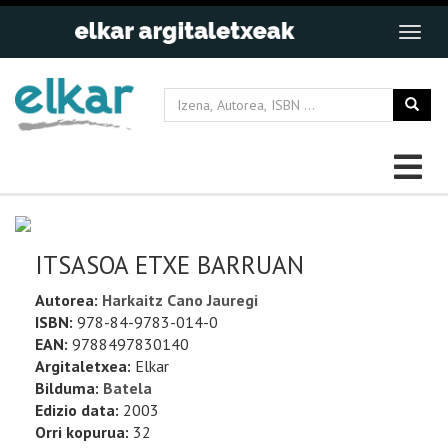
ITSASOA ETXE BARRUAN
Autorea:
Harkaitz Cano Jauregi
ISBN:
978-84-9783-014-0
EAN:
9788497830140
Argitaletxea:
Elkar
Bilduma:
Batela
Edizio data:
2003
Orri kopurua:
32