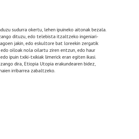
aduzu sudurra okertu, lehen ipuineko aitonak bezala.
zango dituzu, edo telebista itzaltzeko ingeniari-
goen jakin, edo eskultore bat loreekin zergatik
edo oiloak nola oilartu ziren entzun, edo haur
edo ipuin txiki-txikiak limerick eran egiten ikasi.
izango dira, Etiopia Utopia erakundearen bidez,
aien irribarrea zabaltzeko.