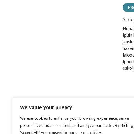
ER
Sino
Hona 
Ipuin
ikask
haser
jaiobe
Ipuin
eskol
We value your privacy
We use cookies to enhance your browsing experience, serve
personalized ads or content, and analyze our traffic. By clicking
"Accept All", you consent to our use of cookies.