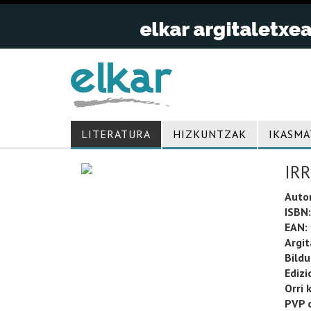
LITERATURA
HIZKUNTZAK
IKASMA
IR
Auto
ISBN:
EAN:
Argit
Bild
Edizi
Orri 
PVP o