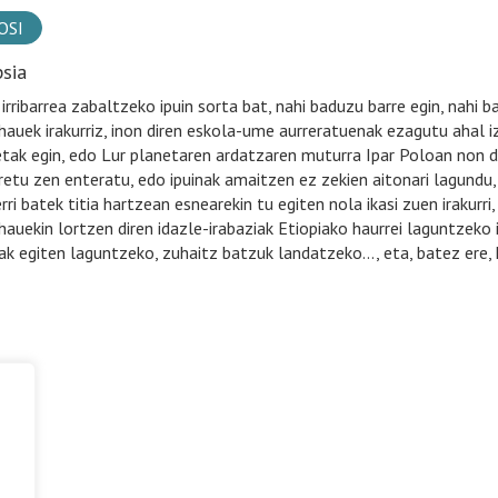
OSI
psia
irribarrea zabaltzeko ipuin sorta bat, nahi baduzu barre egin, nahi b
 hauek irakurriz, inon diren eskola-ume aurreratuenak ezagutu ahal i
etak egin, edo Lur planetaren ardatzaren muturra Ipar Poloan non da
retu zen enteratu, edo ipuinak amaitzen ez zekien aitonari lagundu, 
rri batek titia hartzean esnearekin tu egiten nola ikasi zuen irakurri, 
 hauekin lortzen diren idazle-irabaziak Etiopiako haurrei laguntzeko 
ak egiten laguntzeko, zuhaitz batzuk landatzeko…, eta, batez ere, h