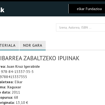
elkar Fundazioa
TERIALA
NOR GARA
RIBARREA ZABALTZEKO IPUINAK
rea:
Juan Kruz Igerabide
978-84-15337-35-5
9788415337355
aletxea:
Elkar
uma:
Xaguxar
o data:
2011
kopurua:
68
riginala:
13,10 €