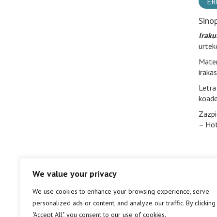
ER
Sino
Iraku
urtek
Mater
iraka
Letra
koade
Zazpi
– Hot
We value your privacy
We use cookies to enhance your browsing experience, serve
personalized ads or content, and analyze our traffic. By clicking
"Accept All", you consent to our use of cookies.