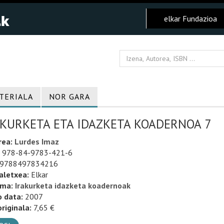
elkar Fundazioa
TERIALA
NOR GARA
AKURKETA ETA IDAZKETA KOADERNOA 7
rea:
Lurdes Imaz
978-84-9783-421-6
9788497834216
aletxea:
Elkar
uma:
Irakurketa idazketa koadernoak
o data:
2007
riginala:
7,65 €