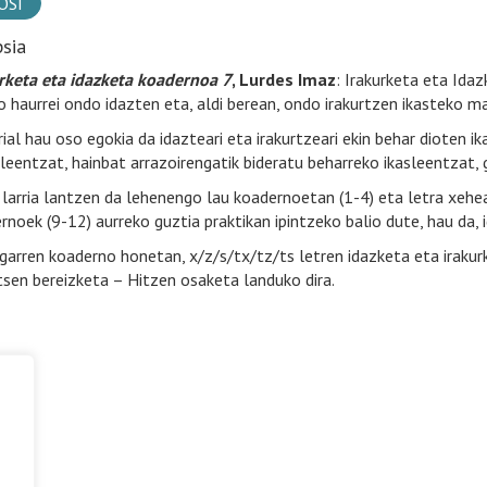
OSI
psia
rketa eta idazketa koadernoa 7
, Lurdes Imaz
: Irakurketa eta Ida
o haurrei ondo idazten eta, aldi berean, ondo irakurtzen ikasteko ma
ial hau oso egokia da idazteari eta irakurtzeari ekin behar dioten ik
sleentzat, hainbat arrazoirengatik bideratu beharreko ikasleentzat,
 larria lantzen da lehenengo lau koadernoetan (1-4) eta letra xehea,
rnoek (9-12) aurreko guztia praktikan ipintzeko balio dute, hau da, 
garren koaderno honetan, x/z/s/tx/tz/ts letren idazketa eta iraku
sen bereizketa – Hitzen osaketa landuko dira.