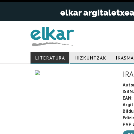
LITERATURA
HIZKUNTZAK
IKASMA
IR
Auto
ISBN:
EAN:
Argit
Bild
Edizi
PVP o