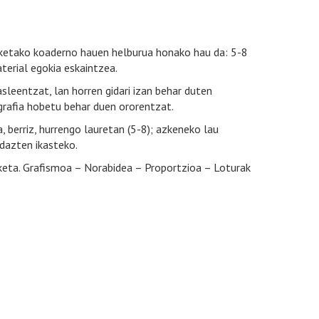
zketako koaderno hauen helburua honako hau da: 5-8
terial egokia eskaintzea.
asleentzat, lan horren gidari izan behar duten
 grafia hobetu behar duen ororentzat.
 berriz, hurrengo lauretan (5-8); azkeneko lau
idazten ikasteko.
rketa. Grafismoa – Norabidea – Proportzioa – Loturak