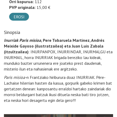
Orri kopurua:
112
PVP originala:
15,00 €
EROSI
Sinopsia
Inurriak Paris misioa
, Pere Tobaruela Martinez, Andrés
Meixide Gayoso (ilustratzailea) eta Juan Luis Zabala
(itzultzailea)
: INURPANPOX, INURRINDAR, INURMALGU eta
INURMAIL, horra INURRIAK brigada bereziko lau kideak,
munduko bazter urrunenera ere joateko prest daudenak,
misterio ilun eta nahasienak ere argitzeko.
Paris misioa-
n Frantziako hiriburura doaz INURRIAK. Père-
Lachaise hilerrian hasten da kasua, gorpurik gabeko krimen bat
gertatzen denean: kanposantu erraldoi hartako zaindariak dio
morroi beldurgarri batzuk ikusi dituela neska bati tiro jotzen,
eta neska hori desagertu egin dela gero!!!