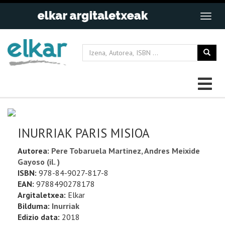
INURRIAK PARIS MISIOA
Autorea:
Pere Tobaruela Martinez, Andres Meixide
Gayoso (il. )
ISBN:
978-84-9027-817-8
EAN:
9788490278178
Argitaletxea:
Elkar
Bilduma:
Inurriak
Edizio data:
2018