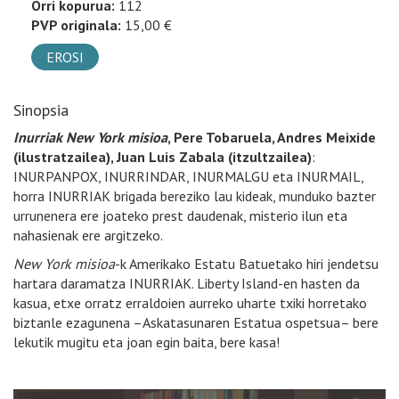
Orri kopurua:
112
PVP originala:
15,00 €
EROSI
Sinopsia
Inurriak New York misioa
, Pere Tobaruela, Andres Meixide
(ilustratzailea), Juan Luis Zabala (itzultzailea)
:
INURPANPOX, INURRINDAR, INURMALGU eta INURMAIL,
horra INURRIAK brigada bereziko lau kideak, munduko bazter
urrunenera ere joateko prest daudenak, misterio ilun eta
nahasienak ere argitzeko.
New York misioa
-k Amerikako Estatu Batuetako hiri jendetsu
hartara daramatza INURRIAK. Liberty Island-en hasten da
kasua, etxe orratz erraldoien aurreko uharte txiki horretako
biztanle ezagunena –Askatasunaren Estatua ospetsua– bere
lekutik mugitu eta joan egin baita, bere kasa!