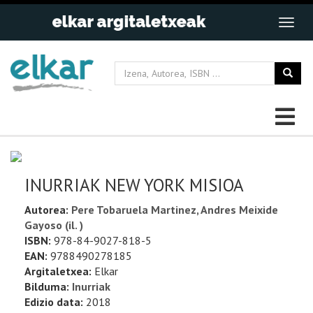
INURRIAK NEW YORK MISIOA
Autorea:
Pere Tobaruela Martinez, Andres Meixide
Gayoso (il. )
ISBN:
978-84-9027-818-5
EAN:
9788490278185
Argitaletxea:
Elkar
Bilduma:
Inurriak
Edizio data:
2018