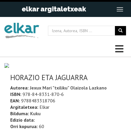
HORAZIO ETA JAGUARRA
Autorea:
Jexux Mari "txiliku" Olaizola Lazkano
ISBN:
978-84-8331-870-6
EAN:
9788483318706
Argitaletxea:
Elkar
Bilduma:
Kuku
Edizio data:
Orri kopurua:
60