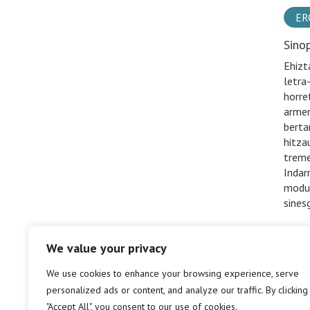
ER
Sino
Ehizta
letra
horre
armen
berta
hitza
treme
Indar
moduk
sines
We value your privacy
We use cookies to enhance your browsing experience, serve
personalized ads or content, and analyze our traffic. By clicking
"Accept All", you consent to our use of cookies.