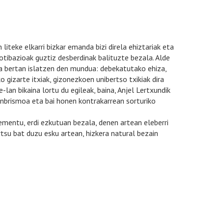
 liteke elkarri bizkar emanda bizi direla ehiztariak eta
motibazioak guztiz desberdinak balituzte bezala. Alde
aita bertan islatzen den mundua: debekatutako ehiza,
 gizarte itxiak, gizonezkoen unibertso txikiak dira
lan bikaina lortu du egileak, baina, Anjel Lertxundik
tunbrismoa eta bai honen kontrakarrean sorturiko
lementu, erdi ezkutuan bezala, denen artean eleberri
tsu bat duzu esku artean, hizkera natural bezain