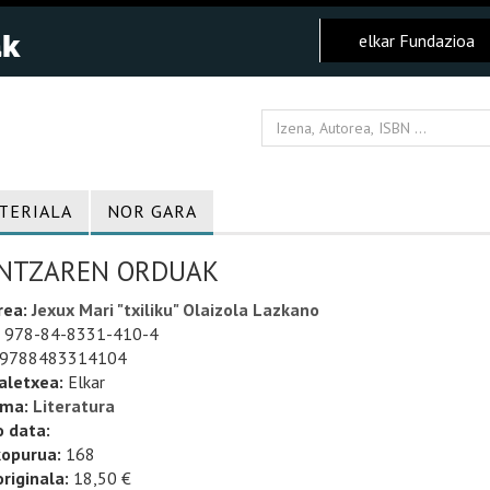
elkar Fundazioa
TERIALA
NOR GARA
NTZAREN ORDUAK
rea:
Jexux Mari "txiliku" Olaizola Lazkano
978-84-8331-410-4
9788483314104
aletxea:
Elkar
uma:
Literatura
o data:
kopurua:
168
riginala:
18,50 €