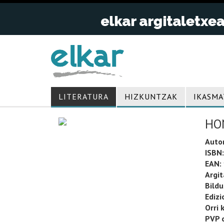
LITERATURA
HIZKUNTZAK
IKASMA
HO
Auto
ISBN:
EAN:
Argit
Bild
Edizi
Orri 
PVP o