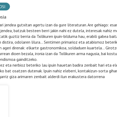
OSI
psia
ri jendea gutxitan agertu izan da gure literaturan. Are gehiago: esan
-jendea, batzuk besteen berri jakin nahi ez dutela, interesak nahiz 
tatik guztiz berria da Txilikuren ipuin-bilduma hau, erabili gabea b
 distira, odolaren lilura… Sentimen primarioz eta atabismoz beteriko
n ageri direnak: elkarte gastronomikoa, soldaduen kuartela… Girotze-
urrean dioen bezala, ironia izan da Txilikuren arma nagusia, bai kos
ndismoa gainditzeko.
rez eta nerbioz beteriko lau ipuin hauetan badira zenbait hari eta e
o bat osatzen dutenak. Ipuin nahiz eleberri, kontakizun-sorta gihar
garriz giza arimaren zenbait alderdi ilun erakustera datorrena