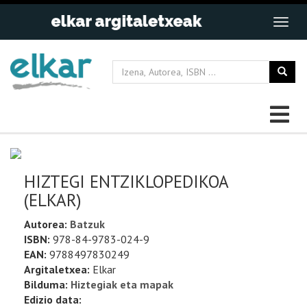
HIZTEGI ENTZIKLOPEDIKOA
(ELKAR)
Autorea:
Batzuk
ISBN:
978-84-9783-024-9
EAN:
9788497830249
Argitaletxea:
Elkar
Bilduma:
Hiztegiak eta mapak
Edizio data: