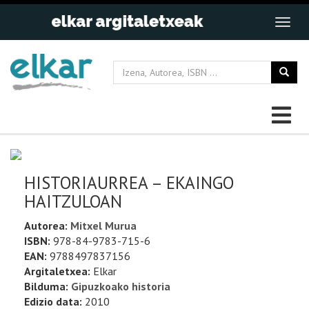
HISTORIAURREA – EKAINGO
HAITZULOAN
Autorea:
Mitxel Murua
ISBN:
978-84-9783-715-6
EAN:
9788497837156
Argitaletxea:
Elkar
Bilduma:
Gipuzkoako historia
Edizio data:
2010