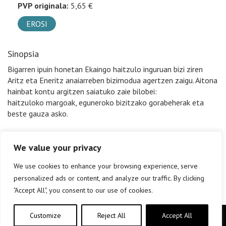
PVP originala:
5,65 €
EROSI
Sinopsia
Bigarren ipuin honetan Ekaingo haitzulo inguruan bizi ziren
Aritz eta Eneritz anaiarreben bizimodua agertzen zaigu. Aitona
hainbat kontu argitzen saiatuko zaie bilobei:
haitzuloko margoak, eguneroko bizitzako gorabeherak eta
beste gauza asko.
We value your privacy
We use cookies to enhance your browsing experience, serve
personalized ads or content, and analyze our traffic. By clicking
"Accept All", you consent to our use of cookies.
Customize
Reject All
Accept All
Copyright © elkar Argitaletxeak 2019