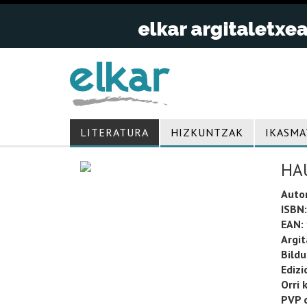
LITERATURA
HIZKUNTZAK
IKASMA
HA
Auto
ISBN:
EAN:
Argit
Bild
Edizi
Orri 
PVP o