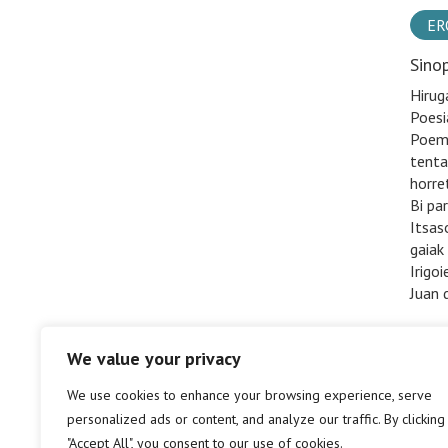
ER
Sino
Hirug
Poesi
Poema
tenta
horre
Bi pa
Itsaso
gaiak
Irigo
Juan 
We value your privacy
We use cookies to enhance your browsing experience, serve
personalized ads or content, and analyze our traffic. By clicking
"Accept All", you consent to our use of cookies.