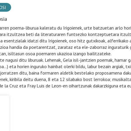
OSI
psia
arren poema-liburua kaleratu du Irigoienek, urte batzuetan arlo hori
ara itzultzea beti da literaturaren funtsezko kontzeptuetara itzul
 esentzialak idatzi ditu Irigoienek, oso hitz gutxikoak, alferrikako a
zioa handia da poetarentzat, zarataz eta ele-zaborraz inguraturik 
tan, isiltasun osoa poemaren ukazioa izango bailitzateke.
rte nagusi ditu liburuak. Lehenak, Gela isil-jantzien poemak, hamar
a…) eta horien inguruko hainbat olerki bildu, labur bezain argiak, txi
 jorratzen ditu, baina formaren aldetik bestelako proposamena daka
ienek, kiribila deitu duena, 8 eta 12 silabako bost lerrokoa; musik
de la Cruz eta Fray Luis de Leon-en oihartzunak dakarzkiguna eta eu