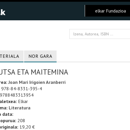
elkar Fundazioa
TERIALA
NOR GARA
UTSA ETA MAITEMINA
rea:
Joan Mari Irigoien Aranberri
978-84-8331-395-4
9788483313954
aletxea:
Elkar
uma:
Literatura
o data:
kopurua:
208
riginala:
19,20 €