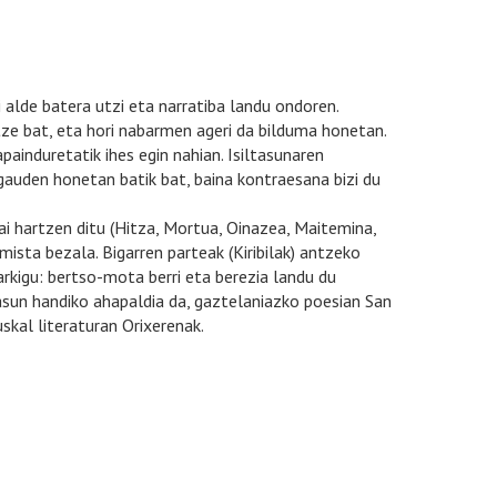
 alde batera utzi eta narratiba landu ondoren.
tze bat, eta hori nabarmen ageri da bilduma honetan.
painduretatik ihes egin nahian. Isiltasunaren
gauden honetan batik bat, baina kontraesana bizi du
 gai hartzen ditu (Hitza, Mortua, Oinazea, Maitemina,
mista bezala. Bigarren parteak (Kiribilak) antzeko
rkigu: bertso-mota berri eta berezia landu du
altasun handiko ahapaldia da, gaztelaniazko poesian San
skal literaturan Orixerenak.