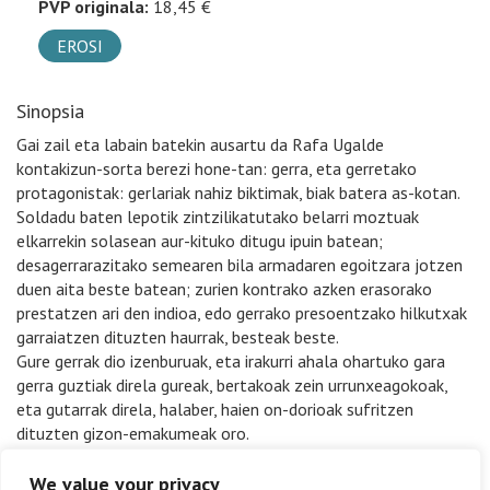
PVP originala:
18,45 €
EROSI
Sinopsia
Gai zail eta labain batekin ausartu da Rafa Ugalde
kontakizun-sorta berezi hone-tan: gerra, eta gerretako
protagonistak: gerlariak nahiz biktimak, biak batera as-kotan.
Soldadu baten lepotik zintzilikatutako belarri moztuak
elkarrekin solasean aur-kituko ditugu ipuin batean;
desagerrarazitako semearen bila armadaren egoitzara jotzen
duen aita beste batean; zurien kontrako azken erasorako
prestatzen ari den indioa, edo gerrako presoentzako hilkutxak
garraiatzen dituzten haurrak, besteak beste.
Gure gerrak dio izenburuak, eta irakurri ahala ohartuko gara
gerra guztiak direla gureak, bertakoak zein urrunxeagokoak,
eta gutarrak direla, halaber, haien on-dorioak sufritzen
dituzten gizon-emakumeak oro.
Rafa Ugalde Iragorri 1961ean jaio zen Zornotzan. Biologoa da
We value your privacy