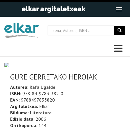
GURE GERRETAKO HEROIAK
Autorea:
Rafa Ugalde
ISBN:
978-84-9783-382-0
EAN:
9788497833820
Argitaletxea:
Elkar
Bilduma:
Literatura
Edizio data:
2006
Orri kopurua:
144