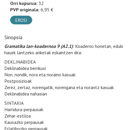
Orri kopurua:
32
PVP originala:
6,95 €
EROSI
Sinopsia
Gramatika lan-koadernoa 9 (A2.1)
: Koaderno honetan, eduki
hauek lantzeko ariketak eskaintzen dira:
DEKLINABIDEA
Deklinabidea berrikusi
Non, nondik, nora eta noraino kasuak
Postposizioak
Zerez, zertaz, norengatik, norengana eta norantz kasuak
Deklinabidea nahasian
SINTAXIA
Harridura-perpausak
Zehar-estiloa
Kausazko perpausak
Erlatibozko perpausak