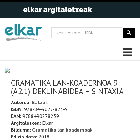
GRAMATIKA LAN-KOADERNOA 9
(A2.1) DEKLINABIDEA + SINTAXIA
Autorea:
Batzuk
ISBN:
978-84-9027-823-9
EAN:
9788490278239
Argitaletxea:
Elkar
Bilduma:
Gramatika lan koadernoak
Edizio data:
2018